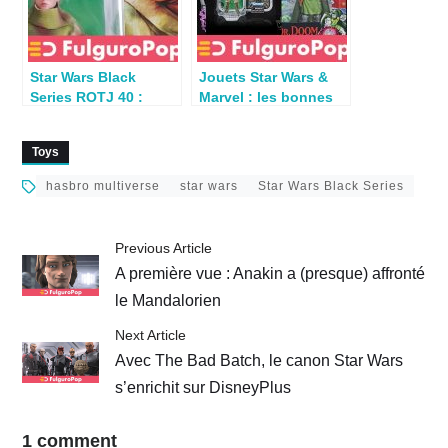
Star Wars Black
Jouets Star Wars &
Series ROTJ 40 :
Marvel : les bonnes
Princess Leia (Endor)
affaires du moment
Toys
hasbro multiverse
star wars
Star Wars Black Series
Previous Article
A première vue : Anakin a (presque) affronté
le Mandalorien
Next Article
Avec The Bad Batch, le canon Star Wars
s’enrichit sur DisneyPlus
1 comment