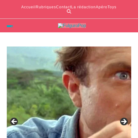
Accueil
Rubriques
Contact
La rédaction
ApéroToys