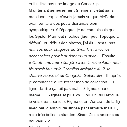
et il utilise pas une image du Cancer :p.
Maintenant sérieusement (même si c’était sans
mes lunettes), je n’avais jamais su que McFarlane
avait pu faire des petits dioramas bien
sympathiques. A l’époque, je ne connaissais que
les Spider-Man tout moches (bien pour l’époque à
défaut). Au début des photos, j’ai dit «
tiens, pas
mal ses deux étagères de Gremlins, avec les
accessoires pour leur donner un style
« . Ensuite
«
Ouah, une autre étagère avec la reine Alien, mon
fils serait fou, et le Gremlins araignée du 2, le
chauve-souris et du Chogokin Goldorak
« . Et après
je commence à lire les thèmes de collection… 1
ligne de titre ça fait pas mal… 2 lignes quand
même …. 5 lignes et plus \o/ . Joli. En 300 articulé
je vois que Leonidas Figma et en Warcraft de la fig
avec peu d’amplitude limitée par l’armure mais il y
a de très belles statuettes. Sinon Zoids anciens ou
nouveaux ?