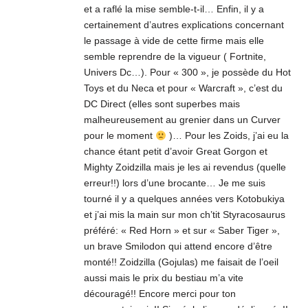
et a raflé la mise semble-t-il… Enfin, il y a
certainement d’autres explications concernant
le passage à vide de cette firme mais elle
semble reprendre de la vigueur ( Fortnite,
Univers Dc…). Pour « 300 », je possède du Hot
Toys et du Neca et pour « Warcraft », c’est du
DC Direct (elles sont superbes mais
malheureusement au grenier dans un Curver
pour le moment
)… Pour les Zoids, j’ai eu la
chance étant petit d’avoir Great Gorgon et
Mighty Zoidzilla mais je les ai revendus (quelle
erreur!!) lors d’une brocante… Je me suis
tourné il y a quelques années vers Kotobukiya
et j’ai mis la main sur mon ch’tit Styracosaurus
préféré: « Red Horn » et sur « Saber Tiger »,
un brave Smilodon qui attend encore d’être
monté!! Zoidzilla (Gojulas) me faisait de l’oeil
aussi mais le prix du bestiau m’a vite
découragé!! Encore merci pour ton