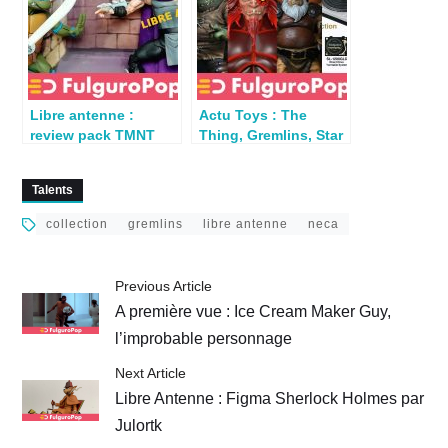
Libre antenne :
Actu Toys : The
review pack TMNT
Thing, Gremlins, Star
Leo & Shredder par
Wars Select,
Lupo Major
SilverHawks…
Talents
collection
gremlins
libre antenne
neca
Previous Article
A première vue : Ice Cream Maker Guy,
l’improbable personnage
Next Article
Libre Antenne : Figma Sherlock Holmes par
Julortk