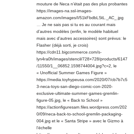
mouture de Neca n’était pas des plus probantes
https://images-na.ssl-images-
amazon.com/images/I/51kFbdbLStL._AC_.jpg
… Je ne sais pas si tu es au courant mais
d’autres modèles (enfin, le modèle habituel
mais avec d’autres accessoires) sont prévus: le
Flasher (déjà sorti, je crois)
https://cdn11.bigcommerce.com/s-
lyn4ra0h/images/stencil/728×728/products/6147
/11550/1__06852.1598744004.jpg?c=2
, le
« Unofficial Summer Games Figure »
https://media.toyhypeusa.com/2020/07/cb7b7c5
3-neca-toys-san-diego-comic-con-2020-
exclusive-ultimate-summer-games-gremlin-
figure-05.jpg
, le « Back to School »
https://actionfiguresam.files.wordpress.com/202
0/09/neca-back-to-school-gremlin-packaging-
004.jpg
et le « Santa Stripe » avec le Gizmo à
l’échelle