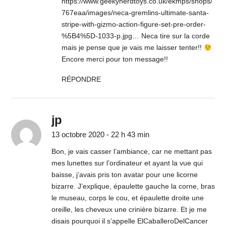
https://www.geekynerdtoys.co.uk/ekmps/shops/
767eaa/images/neca-gremlins-ultimate-santa-
stripe-with-gizmo-action-figure-set-pre-order-
%5B4%5D-1033-p.jpg
… Neca tire sur la corde
mais je pense que je vais me laisser tenter!!
Encore merci pour ton message!!
RÉPONDRE
jp
13 octobre 2020 - 22 h 43 min
Bon, je vais casser l’ambiance, car ne mettant pas
mes lunettes sur l’ordinateur et ayant la vue qui
baisse, j’avais pris ton avatar pour une licorne
bizarre. J’explique, épaulette gauche la corne, bras
le museau, corps le cou, et épaulette droite une
oreille, les cheveux une crinière bizarre. Et je me
disais pourquoi il s’appelle ElCaballeroDelCancer