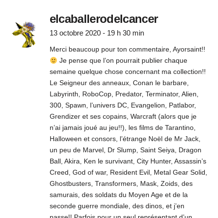
elcaballerodelcancer
13 octobre 2020 - 19 h 30 min
Merci beaucoup pour ton commentaire, Ayorsaint!!
Je pense que l’on pourrait publier chaque
semaine quelque chose concernant ma collection!!
Le Seigneur des anneaux, Conan le barbare,
Labyrinth, RoboCop, Predator, Terminator, Alien,
300, Spawn, l’univers DC, Evangelion, Patlabor,
Grendizer et ses copains, Warcraft (alors que je
n’ai jamais joué au jeu!!), les films de Tarantino,
Halloween et consors, l’étrange Noël de Mr Jack,
un peu de Marvel, Dr Slump, Saint Seiya, Dragon
Ball, Akira, Ken le survivant, City Hunter, Assassin’s
Creed, God of war, Resident Evil, Metal Gear Solid,
Ghostbusters, Transformers, Mask, Zoids, des
samurais, des soldats du Moyen Age et de la
seconde guerre mondiale, des dinos, et j’en
passe!! Parfois pour un seul représentant d’un