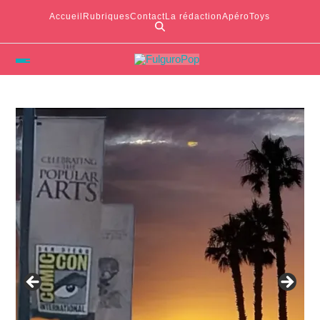
Accueil
Rubriques
Contact
La rédaction
ApéroToys