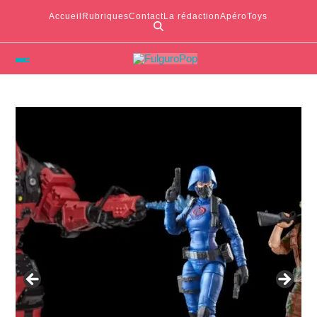
Accueil
Rubriques
Contact
La rédaction
ApéroToys