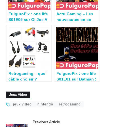
FulguroPix : one life
Actu Gaming – Les
S01E05 sur Gi.Joe A
nouveautés en ce
Real American Hero
début d’année 2019
NES
Retrogaming – quel
FulguroPix : one life
câble choisir ?
S01E01 sur Batman :
The Video Game NES
Jeux Video
jeux video
nintendo
retrogaming
Previous Article