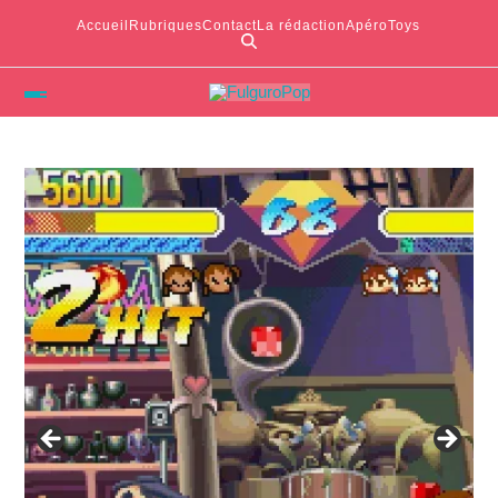
Accueil
Rubriques
Contact
La rédaction
ApéroToys