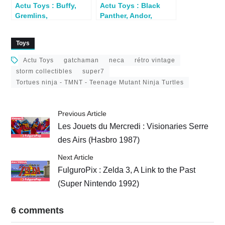
Actu Toys : Buffy,
Actu Toys : Black
Gremlins,
Panther, Andor,
ThunderCats, Lucha
Willow,
Libre…
ThunderCats…
Toys
Actu Toys
gatchaman
neca
rétro vintage
storm collectibles
super7
Tortues ninja - TMNT - Teenage Mutant Ninja Turtles
Previous Article
Les Jouets du Mercredi : Visionaries Serre
des Airs (Hasbro 1987)
Next Article
FulguroPix : Zelda 3, A Link to the Past
(Super Nintendo 1992)
6 comments