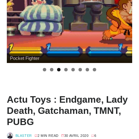
Hommage à Sam Neill
W
Actu Toys : Endgame, Lady
Death, Gatchaman, TMNT,
PUBG
BLASTER
2 MIN READ
30 AVRIL 2020
6