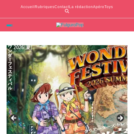
Accueil
Rubriques
Contact
La rédaction
ApéroToys