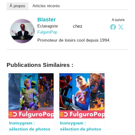
À propos
Articles récents
Blaster
A suivre
chez
Eclairagiste
FulguroPop
Promoteur de loisirs cool depuis 1994.
Publications Similaires :
Instoygram :
Instoygram :
sélection de photos
sélection de photos
de jouets du 10 mai
de jouets du 17 mai