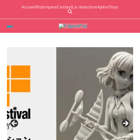
Accueil
Rubriques
Contact
La rédaction
ApéroToys