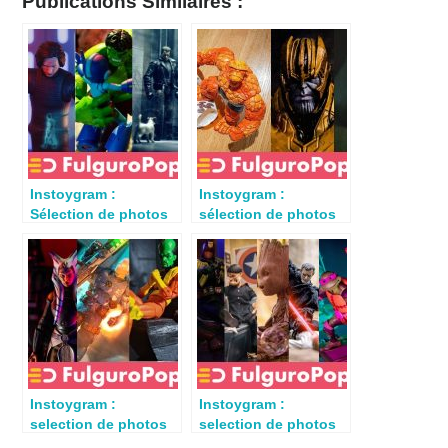
Publications Similaires :
Instoygram :
Instoygram :
Sélection de photos
sélection de photos
semaine du 16 février
semaine du 9 février
2020
2020
Instoygram :
Instoygram :
selection de photos
selection de photos
de jouets du 12 avril
de jouets du 26 avril