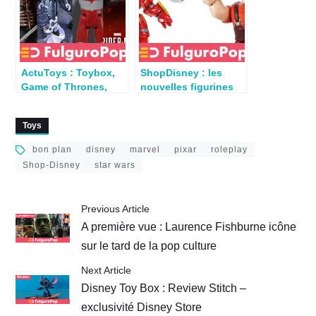
ActuToys : Toybox,
ShopDisney : les
Game of Thrones,
nouvelles figurines
Mandalorian,
ToyBox vont vous
Ultraman…
faire craquer
Toys
bon plan
disney
marvel
pixar
roleplay
Shop-Disney
star wars
Previous Article
A première vue : Laurence Fishburne icône
sur le tard de la pop culture
Next Article
Disney Toy Box : Review Stitch –
exclusivité Disney Store