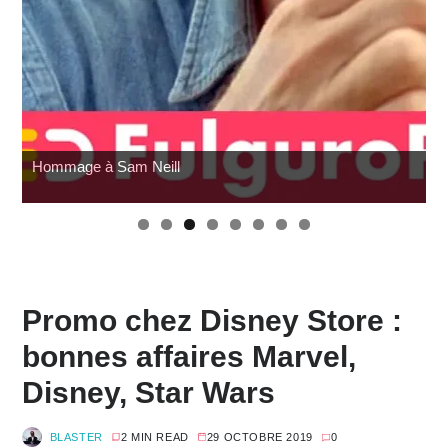
Hommage à Sam Neill
W
Promo chez Disney Store :
bonnes affaires Marvel,
Disney, Star Wars
BLASTER
2 MIN READ
29 OCTOBRE 2019
0