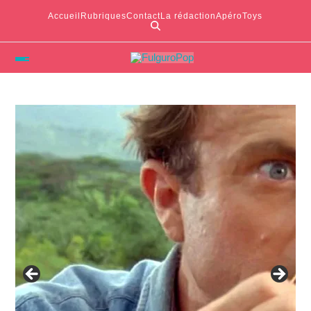
Accueil
Rubriques
Contact
La rédaction
ApéroToys