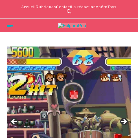
Accueil
Rubriques
Contact
La rédaction
ApéroToys