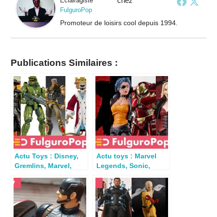
chez
Eclairagiste
FulguroPop
Promoteur de loisirs cool depuis 1994.
Publications Similaires :
Actu Toys : Disney,
Actu toys : Marvel
Gremlins, Marvel,
Legends, Sonic,
Halo, Hotuko No Ken,
Hulkbuster, Harley
Zorro
Quinn