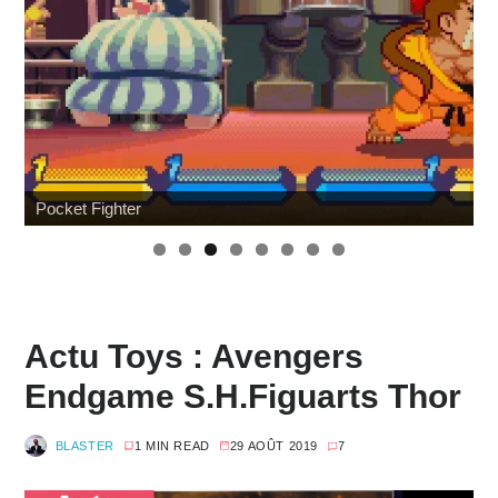
Review Mafex Terminator 2 : T-800 & John Connor
Actu Toys : Avengers
Endgame S.H.Figuarts Thor
BLASTER
1 MIN READ
29 AOÛT 2019
7