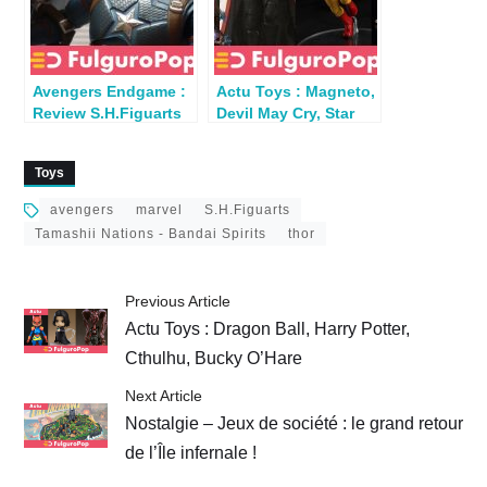
Avengers Endgame :
Actu Toys : Magneto,
Review S.H.Figuarts
Devil May Cry, Star
Captain America
Wars, Thor,
Overwatch
Toys
avengers
marvel
S.H.Figuarts
Tamashii Nations - Bandai Spirits
thor
Previous Article
Actu Toys : Dragon Ball, Harry Potter,
Cthulhu, Bucky O’Hare
Next Article
Nostalgie – Jeux de société : le grand retour
de l’Île infernale !