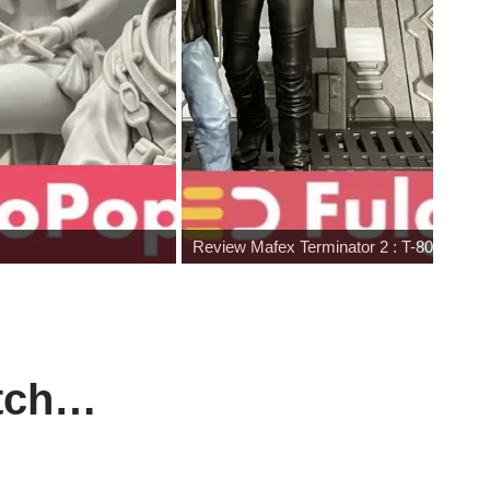
Review Mafex Terminator 2 : T-800 & Jo
atch…