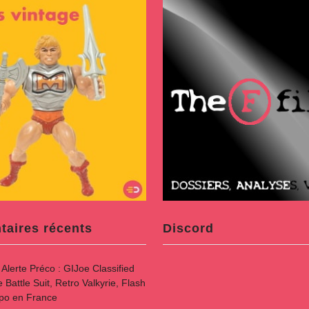
aires récents
Discord
s
Alerte Préco : GIJoe Classified
attle Suit, Retro Valkyrie, Flash
spo en France