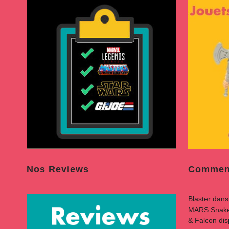
Nos Reviews
Comment
Blaster
dan
MARS Snake B
& Falcon di