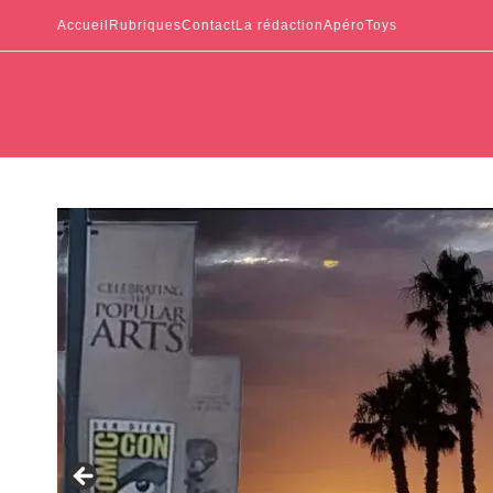
Accueil
Rubriques
Contact
La rédaction
ApéroToys