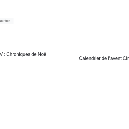
 (1983)
mon couteau
burton
TV : Chroniques de Noël
Calendrier de l’avent Ci