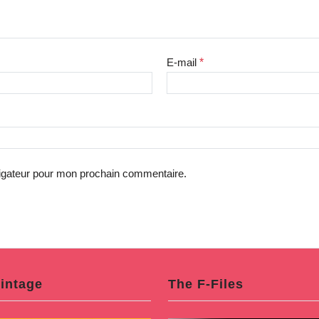
E-mail
*
vigateur pour mon prochain commentaire.
intage
The F-Files