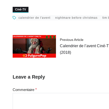
défi (1992)
de l’univers…
Mickey
Ciné-TV
calendrier de l'avent
nightmare before christmas
tim 
Previous Article
Calendrier de l’avent Ciné-
(2018)
Leave a Reply
Commentaire
*