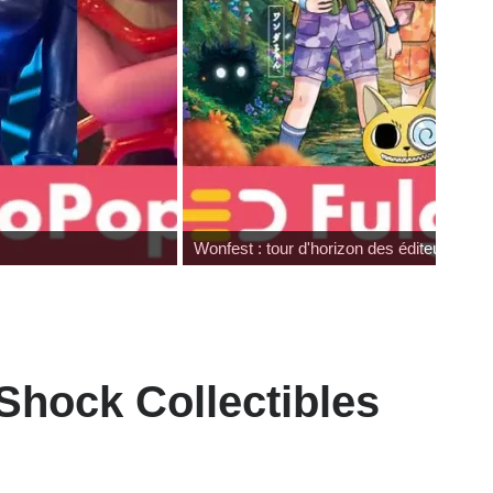
eurs
Review Mafex Terminato
Shock Collectibles