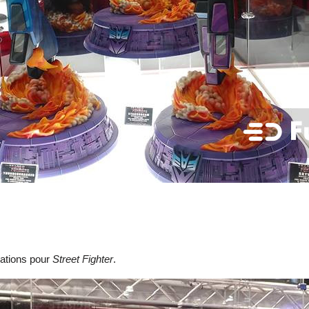
sations pour
Street Fighter
.