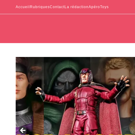
Accueil
Rubriques
Contact
La rédaction
ApéroToys