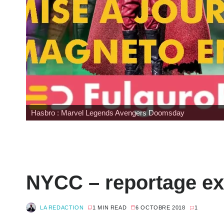
Japan Expo : les toys
NYCC – reportage exc
LA REDACTION
1 MIN READ
6 OCTOBRE 2018
1