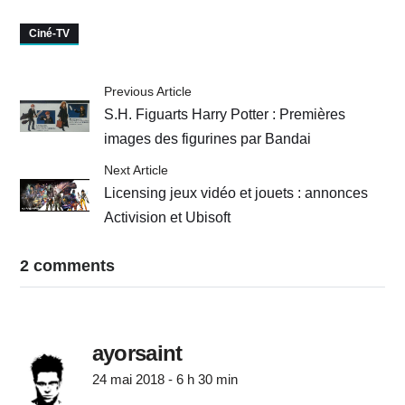
melting pot dans le
Gundam Wing
meilleur des pots
Ciné-TV
Previous Article
S.H. Figuarts Harry Potter : Premières
images des figurines par Bandai
Next Article
Licensing jeux vidéo et jouets : annonces
Activision et Ubisoft
2 comments
ayorsaint
24 mai 2018 - 6 h 30 min