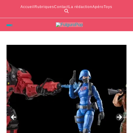
Accueil
Rubriques
Contact
La rédaction
ApéroToys