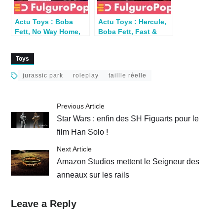
Actu Toys : Boba
Actu Toys : Hercule,
Fett, No Way Home,
Boba Fett, Fast &
Dragon Ball, Buffy,
Furious, Jurassic
Batmobeast
Park, Jaws
Toys
jurassic park
roleplay
taillle réelle
Previous Article
Star Wars : enfin des SH Figuarts pour le
film Han Solo !
Next Article
Amazon Studios mettent le Seigneur des
anneaux sur les rails
Leave a Reply