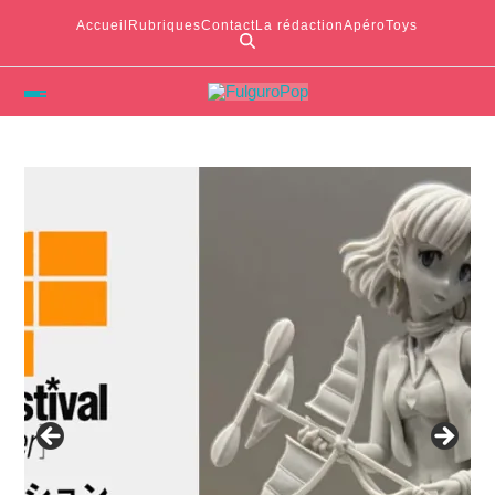
Accueil
Rubriques
Contact
La rédaction
ApéroToys