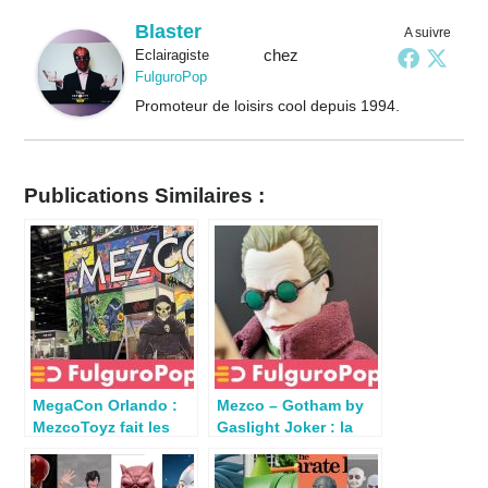
Blaster
A suivre
chez
Eclairagiste
FulguroPop
Promoteur de loisirs cool depuis 1994.
Publications Similaires :
MegaCon Orlando :
Mezco – Gotham by
MezcoToyz fait les
Gaslight Joker : la
choses en grand
review par Valzuji !