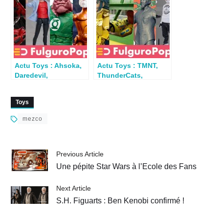
Actu Toys : Ahsoka,
Actu Toys : TMNT,
Daredevil,
ThunderCats,
Silverhawks, Green
Samurai Showdown,
Lantern, Scream…
Karate Kid…
Toys
mezco
Previous Article
Une pépite Star Wars à l’Ecole des Fans
Next Article
S.H. Figuarts : Ben Kenobi confirmé !