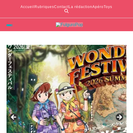
Accueil
Rubriques
Contact
La rédaction
ApéroToys