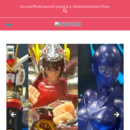
Accueil
Rubriques
Contact
La rédaction
ApéroToys