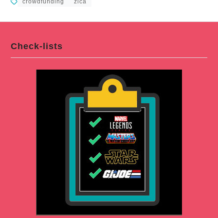
crowdfunding
zica
Check-lists