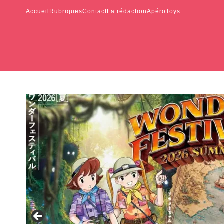
Accueil
Rubriques
Contact
La rédaction
ApéroToys