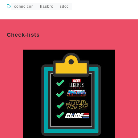
comic con
hasbro
sdcc
Check-lists