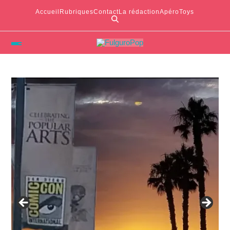
Accueil
Rubriques
Contact
La rédaction
ApéroToys