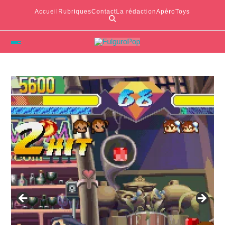
Accueil
Rubriques
Contact
La rédaction
ApéroToys