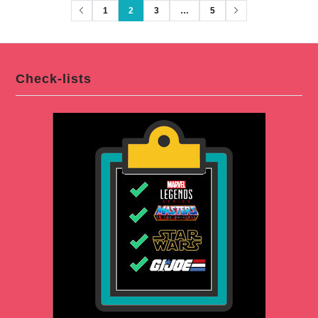
1
2
3
…
5
Check-lists