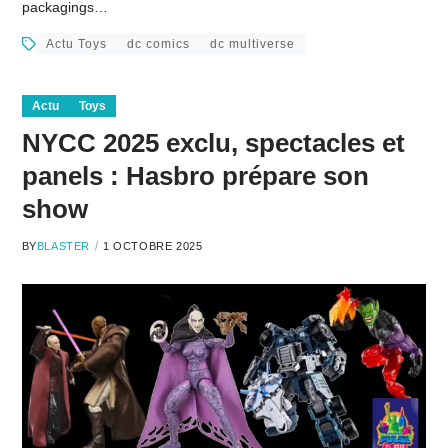
packagings…
Actu Toys
dc comics
dc multiverse
Actu
Toys
NYCC 2025 exclu, spectacles et
panels : Hasbro prépare son
show
BY
BLASTER
1 OCTOBRE 2025