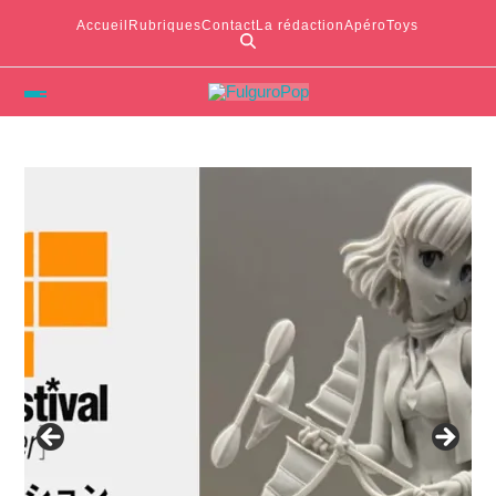
Accueil
Rubriques
Contact
La rédaction
ApéroToys