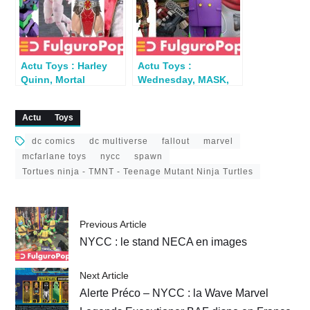
Actu Toys : Harley
Actu Toys :
Quinn, Mortal
Wednesday, MASK,
Kombat, Terminator,
TMNT, MOTU…
Halloween,
Actu
Toys
Kinnikuman…
dc comics
dc multiverse
fallout
marvel
mcfarlane toys
nycc
spawn
Tortues ninja - TMNT - Teenage Mutant Ninja Turtles
Previous Article
NYCC : le stand NECA en images
Next Article
Alerte Préco – NYCC : la Wave Marvel