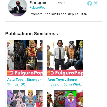
chez
Eclairagiste
FulguroPop
Promoteur de loisirs cool depuis 1994.
Publications Similaires :
Actu Toys : Stranger
Actu Toys : Secret
Things, DC,
Invasion, John Wick,
Thundercats, Indy,
Bane, Thrawn,
Kaiju, T2…
Tyrion…