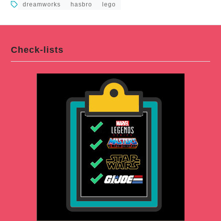
dreamworks
hasbro
lego
Check-lists