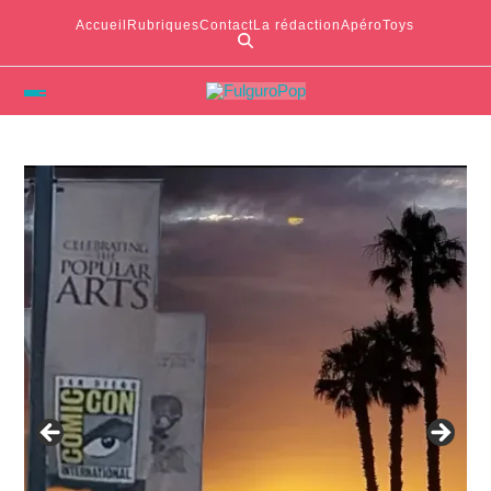
Accueil
Rubriques
Contact
La rédaction
ApéroToys