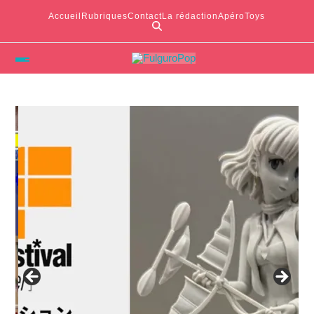
Accueil
Rubriques
Contact
La rédaction
ApéroToys