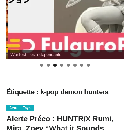
Wonfest : les indépendants
Étiquette :
k-pop demon hunters
Actu
Toys
Alerte Préco : HUNTR/X Rumi,
Mira, Zoey “What it Sounds