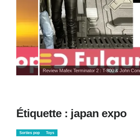
Review Mafex Terminator 2 : T-800 & John Connor
Étiquette :
japan expo
Sorties pop
Toys