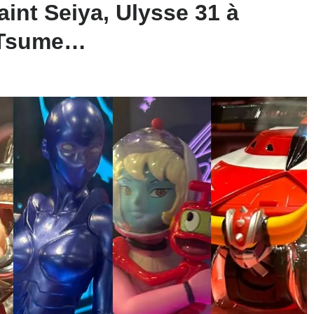
int Seiya, Ulysse 31 à
, Tsume…