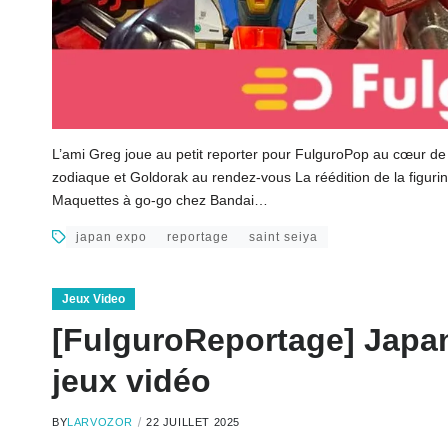
L’ami Greg joue au petit reporter pour FulguroPop au cœur de 
zodiaque et Goldorak au rendez-vous La réédition de la figurin
Maquettes à go-go chez Bandai…
japan expo
reportage
saint seiya
Jeux Video
[FulguroReportage] Japan
jeux vidéo
BY
LARVOZOR
22 JUILLET 2025