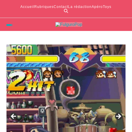
Accueil
Rubriques
Contact
La rédaction
ApéroToys