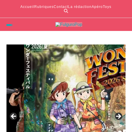
Accueil
Rubriques
Contact
La rédaction
ApéroToys