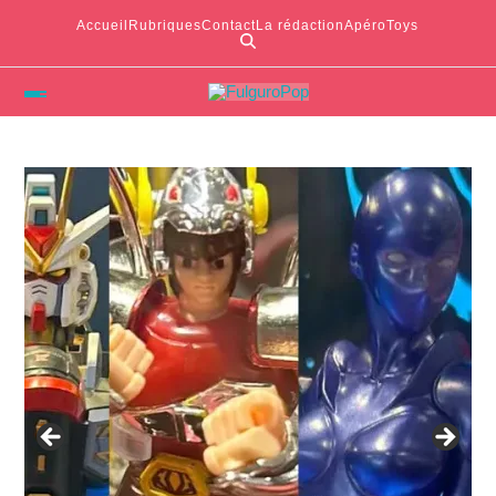
Accueil
Rubriques
Contact
La rédaction
ApéroToys