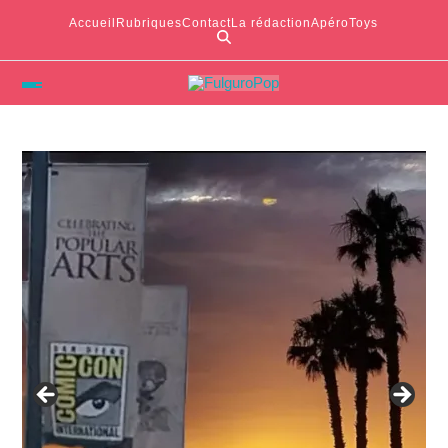
Accueil
Rubriques
Contact
La rédaction
ApéroToys