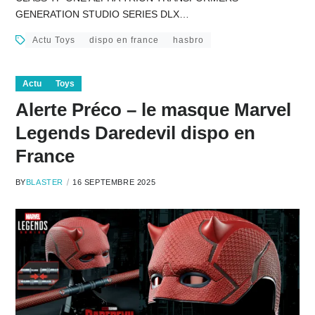
GENERATION STUDIO SERIES DLX…
Actu Toys
dispo en france
hasbro
Actu
Toys
Alerte Préco – le masque Marvel
Legends Daredevil dispo en
France
BY
BLASTER
16 SEPTEMBRE 2025