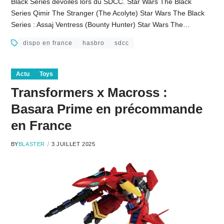
Black Series dévoilés lors du SDCC. Star Wars The Black
Series Qimir The Stranger (The Acolyte) Star Wars The Black
Series : Assaj Ventress (Bounty Hunter) Star Wars The…
dispo en france
hasbro
sdcc
Actu
Toys
Transformers x Macross :
Basara Prime en précommande
en France
BY
BLASTER
3 JUILLET 2025