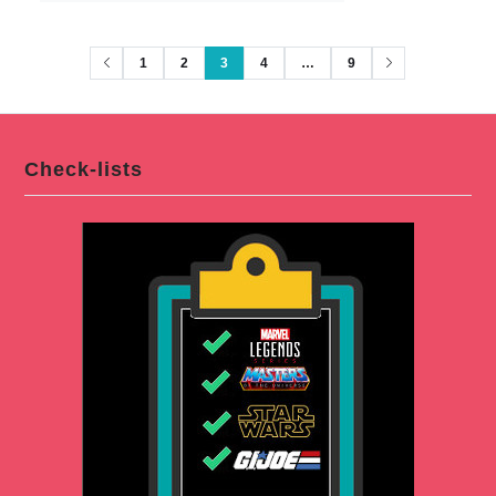
1
2
3
4
…
9
Check-lists