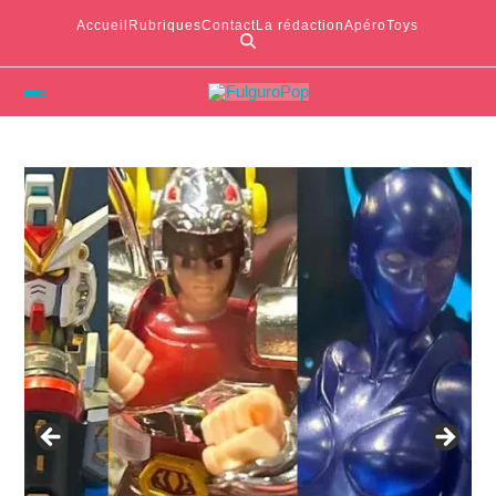
Accueil
Rubriques
Contact
La rédaction
ApéroToys