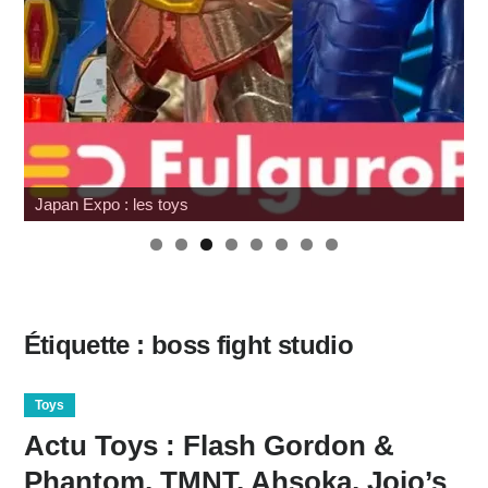
Japan Expo : les toys
Étiquette :
boss fight studio
Toys
Actu Toys : Flash Gordon &
Phantom, TMNT, Ahsoka, Jojo’s