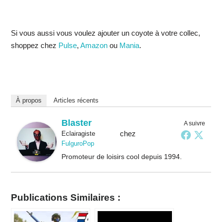
Si vous aussi vous voulez ajouter un coyote à votre collec,
shoppez chez
Pulse
,
Amazon
ou
Mania
.
À propos
Articles récents
Blaster
A suivre
chez
Eclairagiste
FulguroPop
Promoteur de loisirs cool depuis 1994.
Publications Similaires :