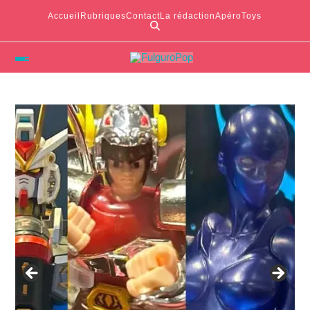
Accueil
Rubriques
Contact
La rédaction
ApéroToys