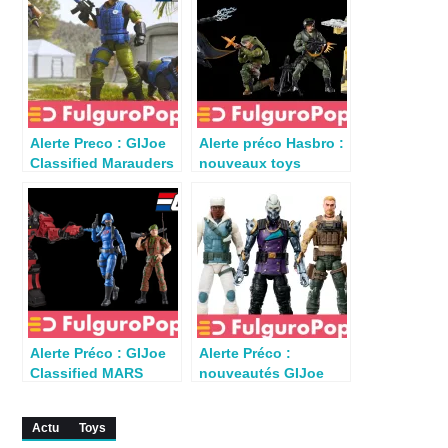
Alerte Preco : GIJoe
Alerte préco Hasbro :
Classified Marauders
nouveaux toys
Footloose, Mutt &
Marvel, GIJoe &
Junkyard dispo en
Transformers dispo
France
en France
Alerte Préco : GIJoe
Alerte Préco :
Classified MARS
nouveautés GIJoe
Snake Battle Suit,
Classified Series
Retro Valkyrie, Flash
dispo en France
Actu
Toys
& Falcon dispo en