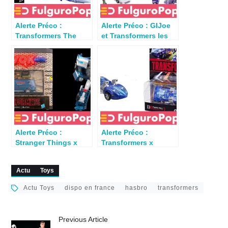
Alerte Préco :
Alerte Préco : GIJoe
Transformers The
et Transformers les
Movie Scourge dispo
nouveautés de la Toy
en France
Fair dispo en France
Alerte Préco :
Alerte Préco :
Stranger Things x
Transformers x
Transformers
Hotwheels Twin Mill
Freakwency et 8-Trax
dispo en France
Actu
Toys
dispo en France
Actu Toys
dispo en france
hasbro
transformers
Previous Article