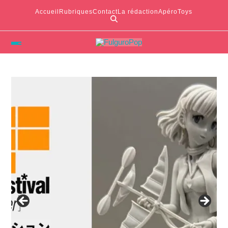
Accueil
Rubriques
Contact
La rédaction
ApéroToys