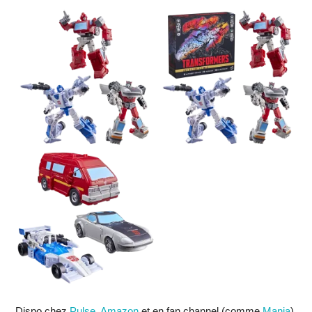
Dispo chez
Pulse
,
Amazon
et en fan channel (comme
Mania
).