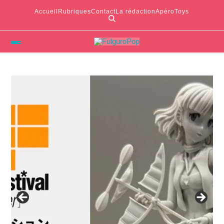
Accueil
Rubriques
Contact
La rédaction
ApéroToys