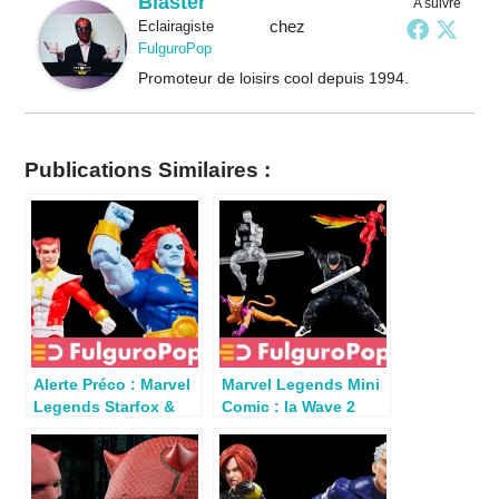
Blaster
A suivre
chez
Eclairagiste
FulguroPop
Promoteur de loisirs cool depuis 1994.
Publications Similaires :
Alerte Préco : Marvel
Marvel Legends Mini
Legends Starfox &
Comic : la Wave 2
Champion of the
dispo en France
Universe dispo en
France