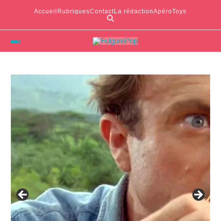
Accueil
Rubriques
Contact
La rédaction
ApéroToys