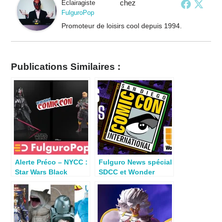
chez
Eclairagiste
FulguroPop
Promoteur de loisirs cool depuis 1994.
Publications Similaires :
Alerte Préco – NYCC :
Fulguro News spécial
Star Wars Black
SDCC et Wonder
Series Darth Vader &
Festival 2025
Boba Fett dispo en
France