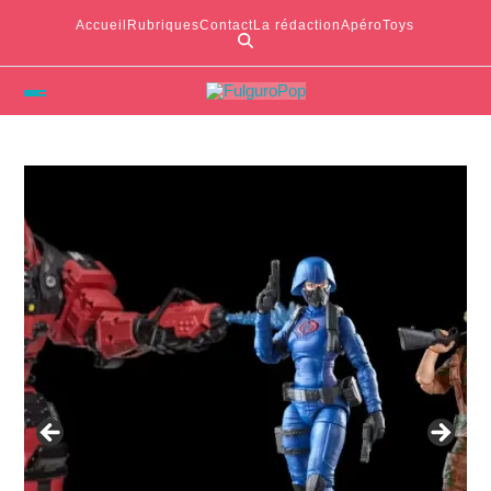
Accueil
Rubriques
Contact
La rédaction
ApéroToys