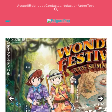
Accueil
Rubriques
Contact
La rédaction
ApéroToys