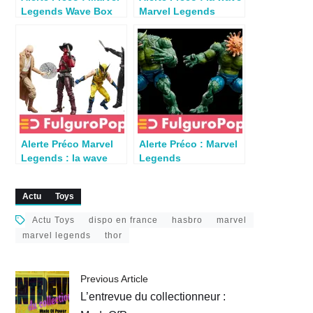
Legends Wave Box
Marvel Legends
BAF dispo en France
Spider-Man Rétro
2026 dispo en France
Alerte Préco Marvel
Alerte Préco : Marvel
Legends : la wave
Legends
Deadpool &
Abomination dispo
Wolverine dispo en
en France
Actu
Toys
France
Actu Toys
dispo en france
hasbro
marvel
marvel legends
thor
Previous Article
L’entrevue du collectionneur :