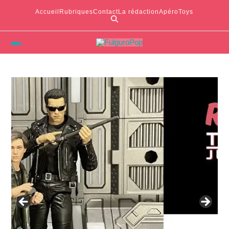
Accueil
Rubriques
Contact
La rédaction
ApéroToys