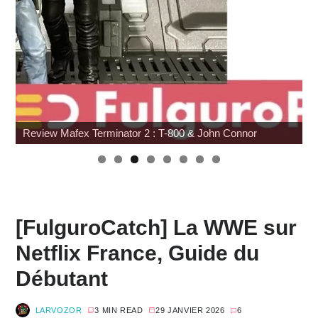
Review Mafex Terminator 2 : T-800 & John Connor
[FulguroCatch] La WWE sur
Netflix France, Guide du
Débutant
LARVOZOR
3 MIN READ
29 JANVIER 2026
6