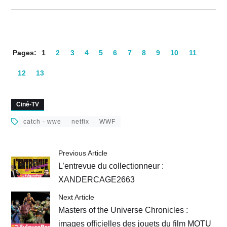
Pages:
1
2
3
4
5
6
7
8
9
10
11
12
13
Ciné-TV
catch - wwe
netfix
WWF
Previous Article
L’entrevue du collectionneur :
XANDERCAGE2663
Next Article
Masters of the Universe Chronicles :
images officielles des jouets du film MOTU