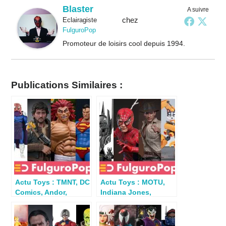
Blaster
A suivre
chez
Eclairagiste
FulguroPop
Promoteur de loisirs cool depuis 1994.
Publications Similaires :
Actu Toys : TMNT, DC
Actu Toys : MOTU,
Comics, Andor,
Indiana Jones,
Voltron, Walking
Spider-Man, Lord of
Dead…
the Rings…