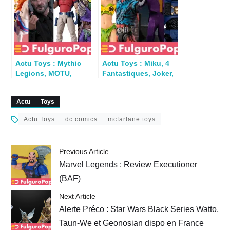
Actu Toys : Mythic
Actu Toys : Miku, 4
Legions, MOTU,
Fantastiques, Joker,
Doom, Universal
Street Fighter, Spider-
Monsters, Fantastic
Verse…
Actu
Toys
Four, John Wick… en
préco
Actu Toys
dc comics
mcfarlane toys
Previous Article
Marvel Legends : Review Executioner
(BAF)
Next Article
Alerte Préco : Star Wars Black Series Watto,
Taun-We et Geonosian dispo en France