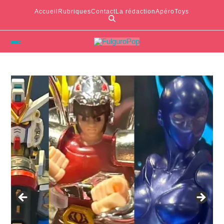
Accueil
Rubriques
Contact
La rédaction
ApéroToys