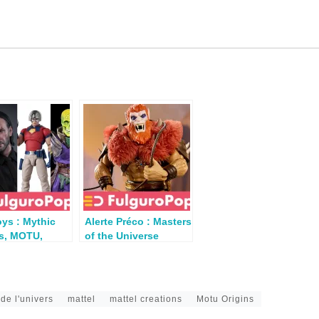
ys : Mythic
Alerte Préco : Masters
s, MOTU,
of the Universe
Universal
Origins Deluxe Beast
rs, Fantastic
Man
John Wick… en
de l'univers
mattel
mattel creations
Motu Origins