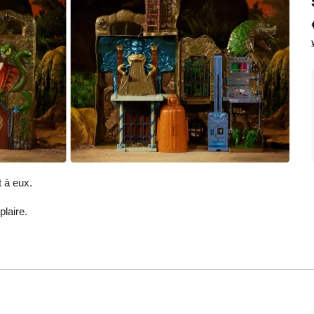
 à eux.
laire.