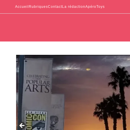
Accueil
Rubriques
Contact
La rédaction
ApéroToys