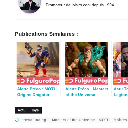
Promoteur de loisirs cool depuis 1994.
Publications Similaires :
Alerte Préco : MOTU
Alerte Préco : Masters
Actu To
Origins Dragstor
of the Universe
Legion
dispo chez Mattel
Origins Gray
Doom, 
Creations
Monste
Actu
Toys
Four, 
préco
crowdfunding
Masters of the Universe - MOTU - Maîtres 