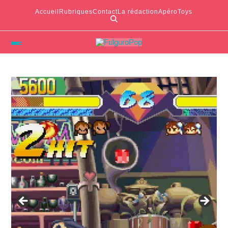
Accueil
Rubriques
Contact
La rédaction
ApéroToys