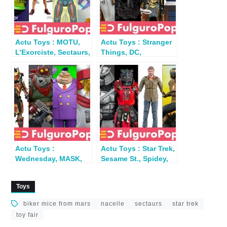
Actu Toys : MOTU,
Actu Toys : Stranger
L’Exorciste, Sectaurs,
Things, DC,
Slam Dunk, Star
Thundercats, Indy,
Trek…
Kaiju, T2…
Actu Toys :
Actu Toys : Star Trek,
Wednesday, MASK,
Sesame St., Spidey,
TMNT, MOTU…
Predator, Last of Us…
Toys
biker mice from mars
nacelle
sectaurs
star trek
toy fair