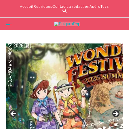
Accueil
Rubriques
Contact
La rédaction
ApéroToys