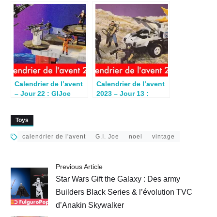
G.I.Joe USS Flagg
pour Noël 1987
(1987)
Calendrier de l’avent
Calendrier de l’avent
– Jour 22 : GIJoe
2023 – Jour 13 :
playset TTBP (1987)
G.I.Joe Snow Cat
(1987)
Toys
calendrier de l'avent
G.I. Joe
noel
vintage
Previous Article
Star Wars Gift the Galaxy : Des army
Builders Black Series & l’évolution TVC
d’Anakin Skywalker