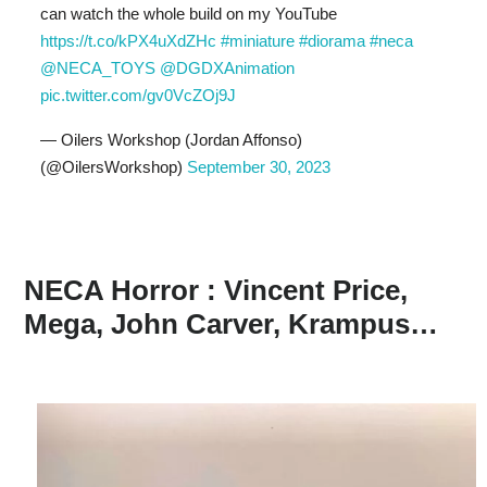
can watch the whole build on my YouTube
https://t.co/kPX4uXdZHc
#miniature
#diorama
#neca
@NECA_TOYS
@DGDXAnimation
pic.twitter.com/gv0VcZOj9J
— Oilers Workshop (Jordan Affonso)
(@OilersWorkshop)
September 30, 2023
NECA Horror : Vincent Price,
Mega, John Carver, Krampus…