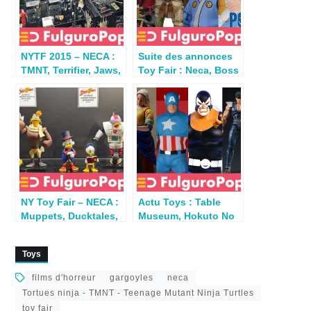
NYTF 2015 – NECA :
Suite des annonces
TMNT, Terrifier, Jaws,
Toy Fair : Neca, Boss
Beetlejuice, Alien…
Fight Studio, Storm
Collectibles
NY Toy Fair – NECA :
Actu Toys : Table
Muppets, Ducktales,
Museum, Hokuto No
Sesame Street, Friday
Ken, Star Wars,
13th, Fortnite,
TMNT…
Toys
TMNT…
films d'horreur
gargoyles
neca
Tortues ninja - TMNT - Teenage Mutant Ninja Turtles
toy fair