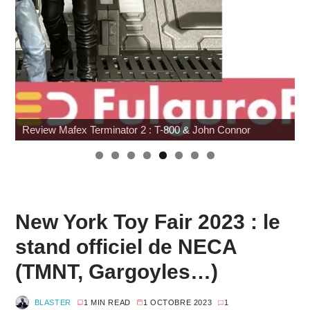
G.I. Joe : SNAKE Armor à prix cassé chez Amazon
New York Toy Fair 2023 : le
stand officiel de NECA
(TMNT, Gargoyles…)
BLASTER
1 MIN READ
1 OCTOBRE 2023
1