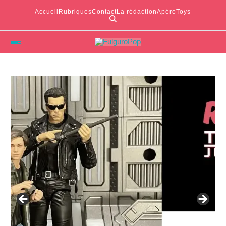
Accueil
Rubriques
Contact
La rédaction
ApéroToys