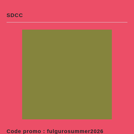
SDCC
Code promo : fulgurosummer2026