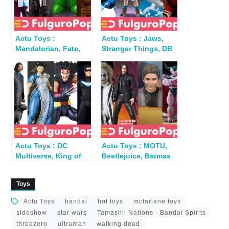
Actu Toys :
Actu Toys : Jaws,
Mandalorian, Fate,
Stranger Things, DB
Superman, Jaws,
GT, Contra, Street
Harry Potter, Mega
Sharks…
Man
Actu Toys : DC
Actu Toys : MOTU,
Multiverse, King of
Beetlejuice, Batmas
Fighters, X-Men,
TAS, Spawn, DBZ,
John Wick…
Halo…
Toys
Actu Toys
bandai
hot toys
mcfarlane toys
sideshow
star wars
Tamashii Nations - Bandai Spirits
threezero
ultraman
walking dead