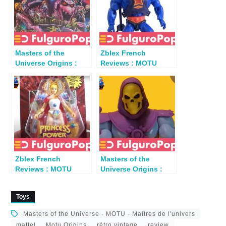
Masters of the
Zblex French
Universe Origins :
Reviews : MOTU
Review Snake
Origins Webstor 2024
Mountain
Zblex French
Masters of the
Reviews : MOTU
Universe Origins :
Origins SHE-RA 2024
Review Cartoon
Collection Skeletor
Toys
Masters of the Universe - MOTU - Maîtres de l'univers
mattel
Motu Origins
rétro vintage
review