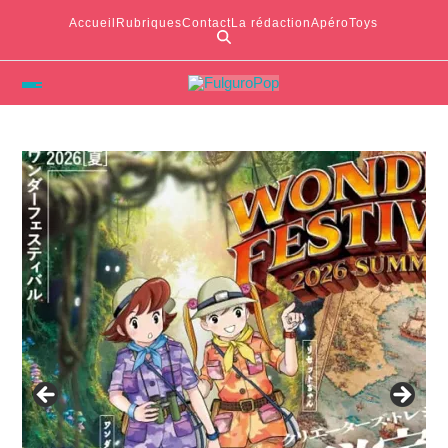
Accueil
Rubriques
Contact
La rédaction
ApéroToys