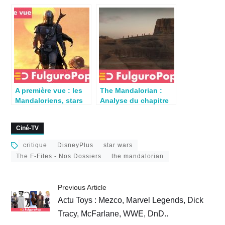
L’Apostat (S03E01)
chapitre 8 – Peur
insidieuse
A première vue : les
The Mandalorian :
Mandaloriens, stars
Analyse du chapitre
improbables de Star
20 (S03E04)
Wars
L’Orphelin
Ciné-TV
critique
DisneyPlus
star wars
The F-Files - Nos Dossiers
the mandalorian
Previous Article
Actu Toys : Mezco, Marvel Legends, Dick
Tracy, McFarlane, WWE, DnD..