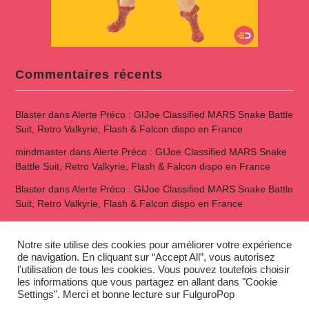
Commentaires récents
Blaster
dans
Alerte Préco : GIJoe Classified MARS Snake Battle
Suit, Retro Valkyrie, Flash & Falcon dispo en France
mindmaster
dans
Alerte Préco : GIJoe Classified MARS Snake
Battle Suit, Retro Valkyrie, Flash & Falcon dispo en France
Blaster
dans
Alerte Préco : GIJoe Classified MARS Snake Battle
Suit, Retro Valkyrie, Flash & Falcon dispo en France
Blaster
dans
Alerte Préco : wave 1 des figs Valaverse Extras
Notre site utilise des cookies pour améliorer votre expérience
tiranga login
dans
RetroGaming – quel écran choisir ?
de navigation. En cliquant sur “Accept All”, vous autorisez
l'utilisation de tous les cookies. Vous pouvez toutefois choisir
les informations que vous partagez en allant dans "Cookie
The F-Files
Settings". Merci et bonne lecture sur FulguroPop