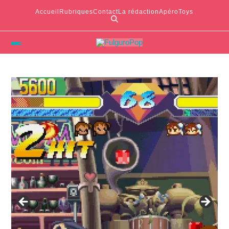
Accueil
Rubriques
Contact
La rédaction
ApéroToys