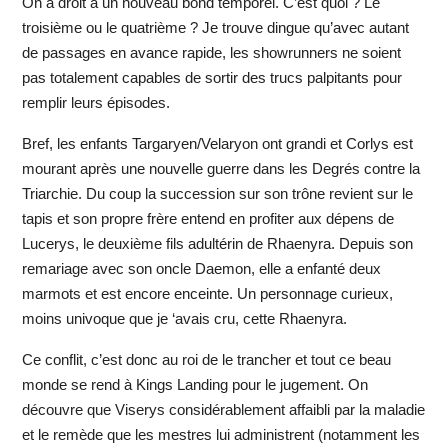
On a droit à un nouveau bond temporel. C’est quoi ? Le
troisième ou le quatrième ? Je trouve dingue qu’avec autant
de passages en avance rapide, les showrunners ne soient
pas totalement capables de sortir des trucs palpitants pour
remplir leurs épisodes.
Bref, les enfants Targaryen/Velaryon ont grandi et Corlys est
mourant après une nouvelle guerre dans les Degrés contre la
Triarchie. Du coup la succession sur son trône revient sur le
tapis et son propre frère entend en profiter aux dépens de
Lucerys, le deuxième fils adultérin de Rhaenyra. Depuis son
remariage avec son oncle Daemon, elle a enfanté deux
marmots et est encore enceinte. Un personnage curieux,
moins univoque que je ‘avais cru, cette Rhaenyra.
Ce conflit, c’est donc au roi de le trancher et tout ce beau
monde se rend à Kings Landing pour le jugement. On
découvre que Viserys considérablement affaibli par la maladie
et le remède que les mestres lui administrent (notamment les