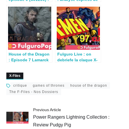
Le Conseil des Verts
l’épisode 1
House of the Dragon
Fulguro Live : on
: Episode 7 Lamarck
debriefe la claque X-
(S01E07)
Men 97
X-Files
critique
games of thrones
house of the dragon
The F-Files - Nos Dossiers
Previous Article
Power Rangers Lightning Collection :
Review Pudgy Pig