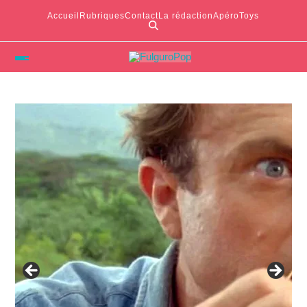
Accueil
Rubriques
Contact
La rédaction
ApéroToys