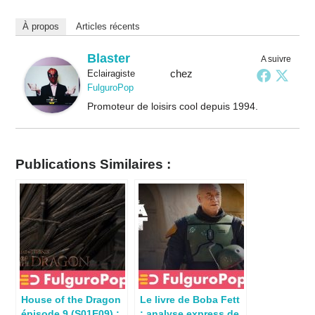
À propos
Articles récents
Blaster
A suivre
chez
Eclairagiste
FulguroPop
Promoteur de loisirs cool depuis 1994.
Publications Similaires :
House of the Dragon
Le livre de Boba Fett
épisode 9 (S01E09) :
: analyse express de