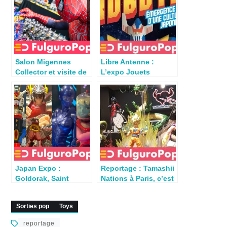
Salon Migennes
Libre Antenne :
Collector et visite de
L’expo Jouets
Mania Toys Collector
Robots à Versailles
– par Tftoybox
par Scowly78
Japan Expo :
Reportage : Tamashii
Goldorak, Saint
Nations à Paris, c’est
Seiya, Ulysse 31 à
parti !
lhonneur chez
Sorties pop
Toys
Tamashii, Tsume…
reportage