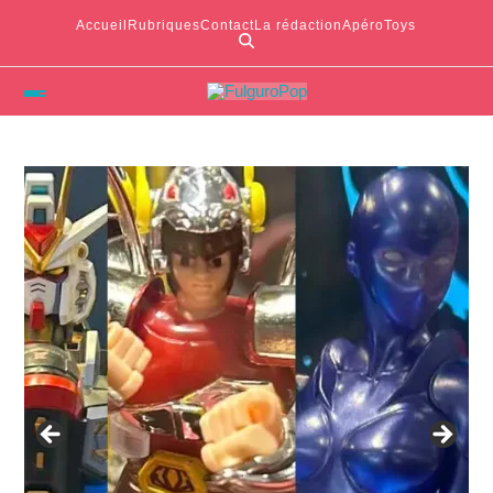
Accueil
Rubriques
Contact
La rédaction
ApéroToys