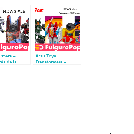
ormers –
Actu Toys
tés de la
Transformers –
e
Walmart Con,
rééditions et
velocitron