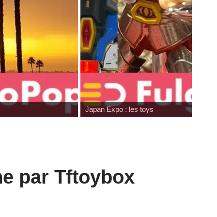
Japan Expo : les toys
ne par Tftoybox