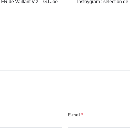
s FR de Vaillant V.2 – G.I.Joe
Instoygram : sélection de 
E-mail
*