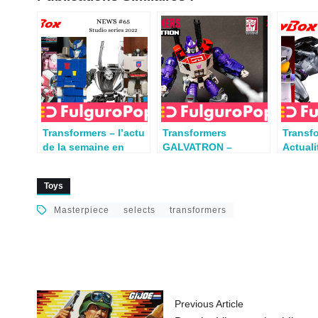
Transformers – l’actu
Transformers
Transf
de la semaine en
GALVATRON –
Actuali
vidéo par TfToybox
Generations Selects
semain
Toys
Masterpiece
selects
transformers
Previous Article