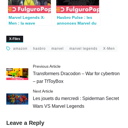
Marvel Legends X-
Hasbro Pulse : les
Men : la wave
annonces Marvel du
Bonebreaker BAF en
14 décembre 2023
préco
X-Files
amazon
hasbro
marvel
marvel legends
X-Men
Previous Article
Transformers Dracodon – War for cybertron
– par TfToyBox
Next Article
Les jouets du mercredi : Spiderman Secret
Wars VS Marvel Legends
Leave a Reply