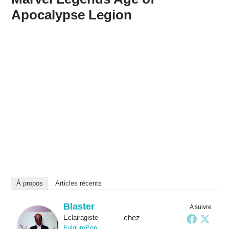
Apocalypse Legion
À propos
Articles récents
Blaster
A suivre
chez
Eclairagiste
FulguroPop