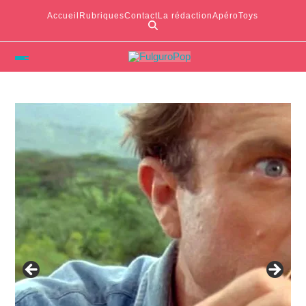
Accueil
Rubriques
Contact
La rédaction
ApéroToys