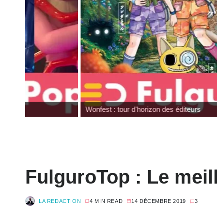
Wonfest : tour d'horizon des éditeurs
FulguroTop : Le meill
LA REDACTION
4 MIN READ
14 DÉCEMBRE 2019
3