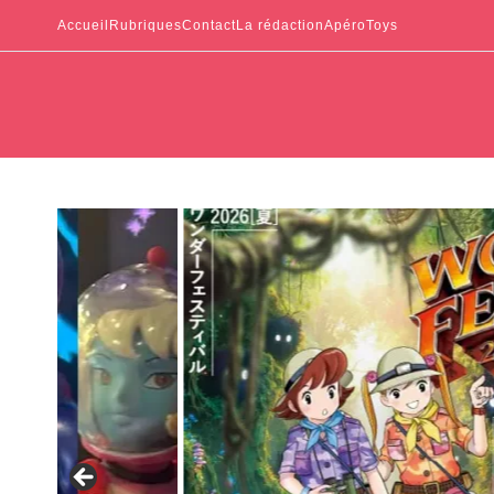
Accueil
Rubriques
Contact
La rédaction
ApéroToys