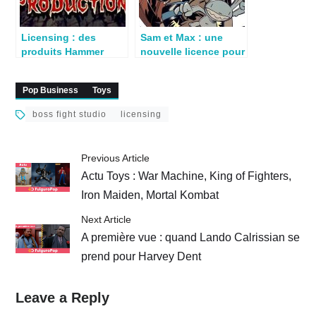
Gordon and The
Phantom{:}
Licensing : des
Sam et Max : une
produits Hammer
nouvelle licence pour
chez NECA, Mego,
Boss Fight Studio
Mondo…
Pop Business
Toys
boss fight studio
licensing
Previous Article
Actu Toys : War Machine, King of Fighters,
Iron Maiden, Mortal Kombat
Next Article
A première vue : quand Lando Calrissian se
prend pour Harvey Dent
Leave a Reply