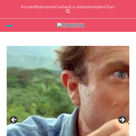
Accueil
Rubriques
Contact
La rédaction
ApéroToys