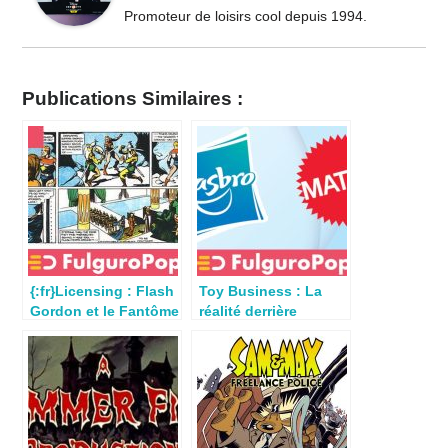
Promoteur de loisirs cool depuis 1994.
Publications Similaires :
{:fr}Licensing : Flash
Toy Business : La
Gordon et le Fantôme
réalité derrière
arrivent chez Boss
l’accord de licence
Fight !{:}{:en}King
Hasbro-Mattel
Features Teams with
Boss Fight Studio on
“H.A.C.K.S.”
Collectibles for Flash