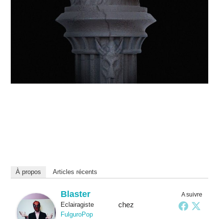
À propos
Articles récents
Blaster
A suivre
chez
Eclairagiste
FulguroPop