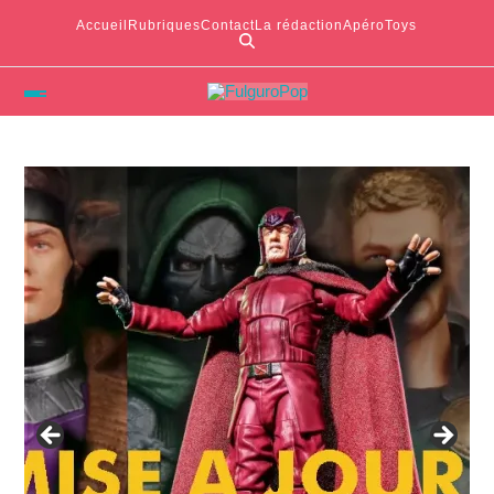
Accueil
Rubriques
Contact
La rédaction
ApéroToys