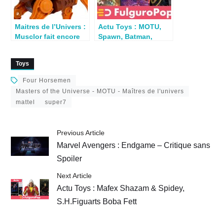
Maitres de l’Univers :
Actu Toys : MOTU,
Musclor fait encore
Spawn, Batman,
rêver les fans
Warhammer, Dino-
Riders
Toys
Four Horsemen
Masters of the Universe - MOTU - Maîtres de l'univers
mattel
super7
Previous Article
Marvel Avengers : Endgame – Critique sans
Spoiler
Next Article
Actu Toys : Mafex Shazam & Spidey,
S.H.Figuarts Boba Fett