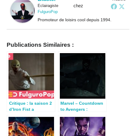
chez
Eclairagiste
FulguroPop
Promoteur de loisirs cool depuis 1994.
Publications Similaires :
Critique : la saison 2
Marvel – Countdown
d’Iron Fist a
to Avengers :
débarqué sur Netflix
Endgame – Black
Panther