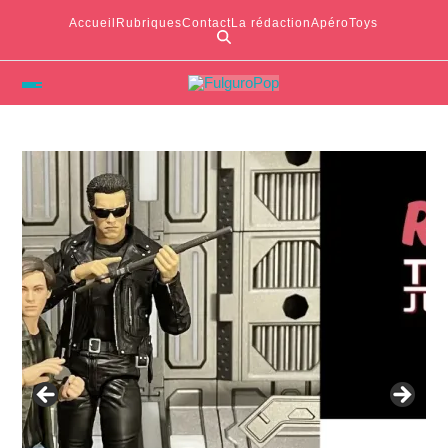
Accueil
Rubriques
Contact
La rédaction
ApéroToys