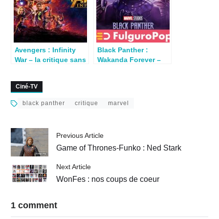
Avengers : Infinity
Black Panther :
War – la critique sans
Wakanda Forever –
spoiler du dernier film
Critique avec et sans
Marvel
spoilers
Ciné-TV
black panther
critique
marvel
Previous Article
Game of Thrones-Funko : Ned Stark
Next Article
WonFes : nos coups de coeur
1 comment